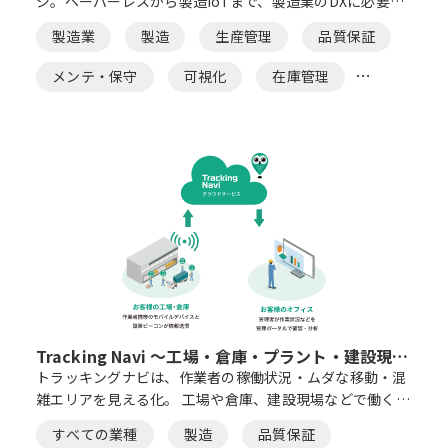
ジ。ペーパーレスから製造IoTまで、製造業のDXに必要な
機能を11種類のパッケージで提供します。
製造業
製造
生産管理
品質保証
メンテ・保守
可視化
在庫管理
異常検知
Tracking Navi ～工場・倉庫・プラント・建設現場
向け 動線分析ツール～
トラッキングナビは、作業者の稼働状況・ムダな移動・混
雑エリアを見える化。 工場や倉庫、建設現場などで働くす
べての人が安心して効率的に仕事ができる環境をサポート
すべての業種
製造
品質保証
します。