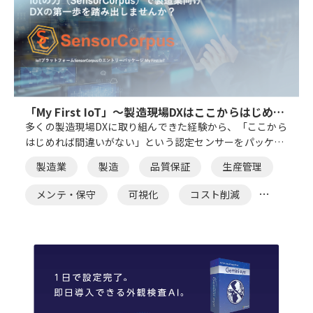
「My First IoT」～製造現場DXはここからはじめる
～
多くの製造現場DXに取り組んできた経験から、「ここから
はじめれば間違いがない」という認定センサーをパッケー
ジ化。取得したセンサーデータをIoTプラットフォーム
製造業
製造
品質保証
生産管理
「SensorCorpus」(*)で収集・管理、ダッシュボードで即
可視化できます。
メンテ・保守
可視化
コスト削減
IoT/センサー
現場の可視化
在庫管理
異常検知