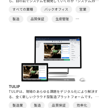
ら、目の前でシステムを開発していくのが「システム39」
です。 業務のプロであるお客様と、「kintone」のプロで
すべての業種
バックオフィス
営業
あるJOYZOスタッフが一緒に、本当に便利で役に立つシス
テムを作り上げていきます。
製造
品質保証
生産管理
メンテ・保守
効率化
システム開発
ノーコード
TULIP
TULIPは、現場のあらゆる課題をデジタル化により解決す
る、全く新しいクラウド型製造プラットフォームです。 各
種センサーや計測機器と連携することで、手書き・手入力
製造業
製造
品質保証
効率化
によるミスを防ぎ、複数の機器からの取得データを一括管