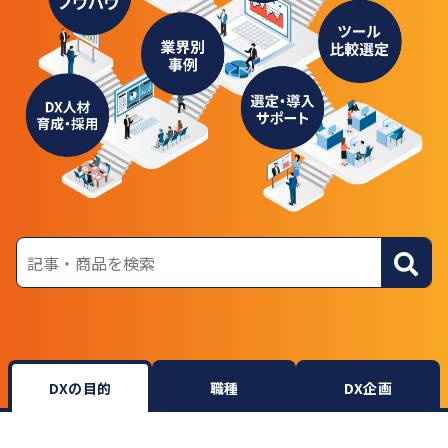
DXの目的
職種
DX企画