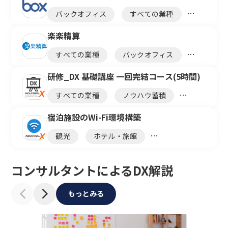
ノウハウ蓄積
バックオフィス
タスク管理
すべての業種
営業
設計
生産管理
楽楽精算
情シス
すべての業種
メンテ・保守
バックオフィス
ナレッジ共有
効率化
経費精算
ノウハウ蓄積
研修_DX 基礎講座 一回完結コース(5時間)
効率化
ペーパーレス
すべての業種
セキュリティ対策
電帳法
ノウハウ蓄積
オンラインストレージ
研修
文書管理
宿泊施設のWi-Fi環境構築
セキュリティ
観光
ホテル・旅館
バックオフィス
ネットワーク
コンサルタントによるDX解説
もっとみる