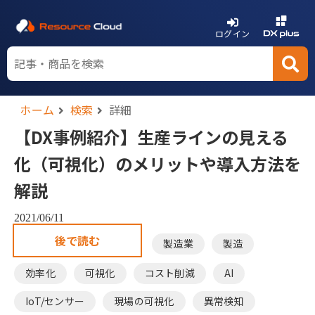
ログイン
ホーム
検索
詳細
【DX事例紹介】生産ラインの見える
化（可視化）のメリットや導入方法を
解説
2021/06/11
後で読む
製造業
製造
効率化
可視化
コスト削減
AI
IoT/センサー
現場の可視化
異常検知