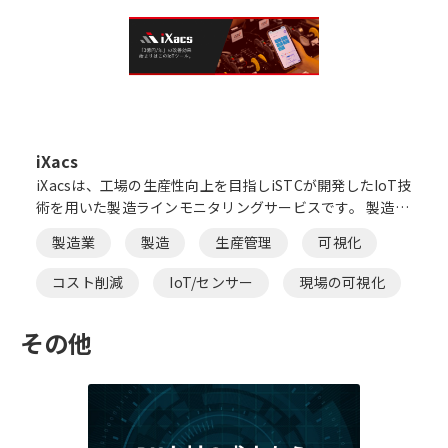
iXacs
iXacsは、工場の生産性向上を目指しiSTCが開発したIoT技
術を用いた製造ラインモニタリングサービスです。 製造現
場の変化点を「必要な時に・素早く・的確に」発見し、
製造業
製造
生産管理
可視化
日々の生産性向上活動へ貢献します。
コスト削減
IoT/センサー
現場の可視化
脱炭素・ESG
その他