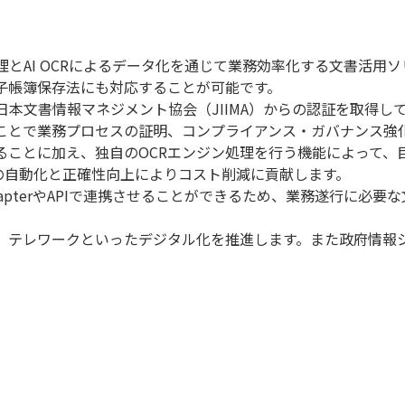
文書管理とAI OCRによるデータ化を通じて業務効率化する文書活用
子帳簿保存法にも対応することが可能です。
団法人日本文書情報マネジメント協会（JIIMA）からの認証を取
ことで業務プロセスの証明、コンプライアンス・ガバナンス強
ることに加え、独自のOCRエンジン処理を行う機能によって、
の自動化と正確性向上によりコスト削減に貢献します。
apterやAPIで連携させることができるため、業務遂行に必
、テレワークといったデジタル化を推進します。また政府情報