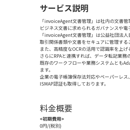
サービス説明
「invoiceAgent文書管理」は社内の
ビジネス文書に求められるガバナンスや電
「invoiceAgent文書管理」は公益社
取引関係書類や文書をセキュアに管理する
また、高精度なOCRの活用で認識率を上げ
さらにRPAと連携すれば、データ転記業務
既存のワークフローや業務システムともAd
ます。
企業の電子帳簿保存法対応やペーパーレス
ISMAP認証も取得しております。
料金概要
<初期費用>
0円/(税別)