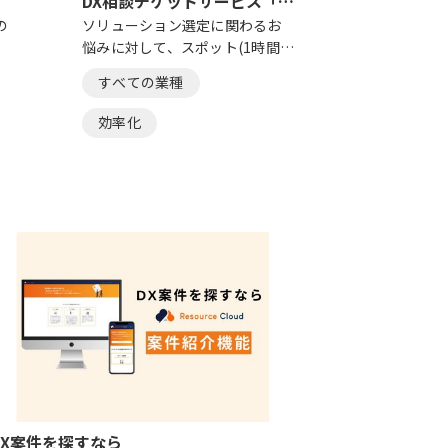
DX相談チケットサービス「ス
楽楽明細
ポットコンサル」
の
ソリューション選定に関わるお
電子請求書発
悩みに対して、スポット(1時間単
明細」は、請
効
位)でご利用いただけるご相談チ
納品書・領収
すべての業種
すべての業
で
ケットサービスになります。
帳票発行の印
い
業をゼロにす
効率化
営業
ド
スです。帳票
、
のかかる印刷
効率化
ご
業がゼロにな
ペーパーレ
電帳法
請求書発行
DX案件を探すなら