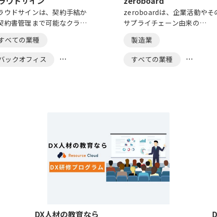
ラウドサイン
zeroboard
ラウドサインは、契約手結か
zeroboardは、企業活動やそ
契約書管理まで可能なクラウ
サプライチェーン由来の
型の電子契約サービスです。
GHG（CO2に代表される温室
すべての業種
製造業
ラウドサインを利用すること
果ガス）排出量を、国際基準
、これまでかかっていた印刷
あるGHGプロトコル*1に基づ
バックオフィス
すべての業種
・郵送代・印紙代が不要にな
て算定・可視化できるクラウ
コスト削減に繋がります。
サービスです。 簡単な操作で
営業
効率化
可視化
初めて算定する方でも簡単に
利用いただけます。
コスト削減
脱炭素・ESG
電子契約
文書管理
法務
DX人材の教育なら