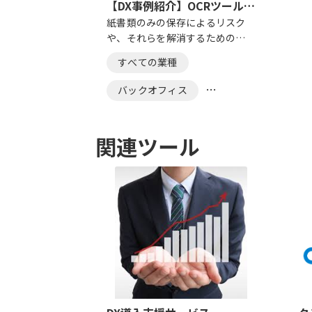
【DX事例紹介】OCRツールで
手書き文書も手軽に電子デー
紙書類のみの保存によるリスク
や、それらを解消するための
タ化！
OCRツールの選び方について、
すべての業種
詳しく解説いたします。
バックオフィス
効率化
コスト削減
関連ツール
ペーパーレス
OCR
文書管理