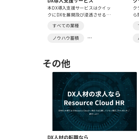
DX導入支援サービス
ク
本DX導入支援サービスはクイッ
ク
クにDXを展開及び浸透させるこ
ら
とを目的としたサービスです。弊
ド
すべての業種
社コンサルタントがオンライ
ク
ン・オフライン問わず、伴走型で
で
ノウハウ蓄積
DX導入を支援いたします。
代
り
ナレッジ共有
その他
DX人材の転職なら