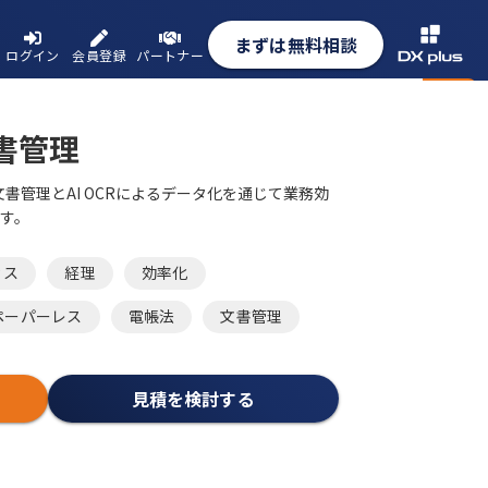
まずは無料相談
ログイン
会員登録
パートナー
 文書管理
内の文書管理とAI OCRによるデータ化を通じて業務効
す。
ィス
経理
効率化
ペーパーレス
電帳法
文書管理
見積を検討する