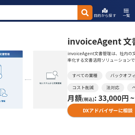
目的から探す
一覧
invoiceAgent
invoiceAgent文書管理は、社
率化する文書活用ソリューションで
すべての業種
バックオフ
コスト削減
法対応
月額
: 33,000円 ~
(税込)
DXアドバイザーに相談